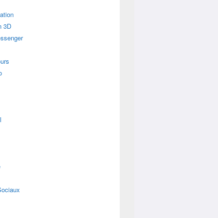
ation
n 3D
essenger
urs
o
l
e
Sociaux