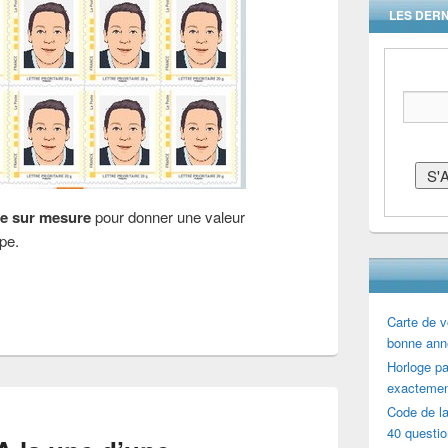
LES DERN
re sur mesure
pour donner une valeur
pe.
Carte de v
bonne ann
Horloge par
exactemen
Code de la
40 questi