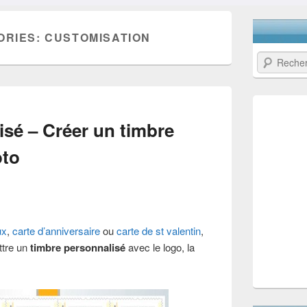
ORIES:
CUSTOMISATION
Recherche
sé – Créer un timbre
oto
ux
,
carte d’anniversaire
ou
carte de st valentin
,
ttre un
timbre personnalisé
avec le logo, la