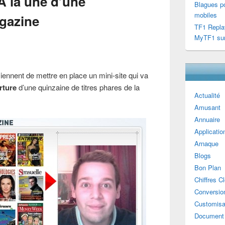
A la une d’une
Blagues po
mobiles
gazine
TF1 Repla
MyTF1 sur
iennent de mettre en place un mini-site qui va
rture
d’une quinzaine de titres phares de la
Actualité
Amusant
Annuaire
Applicatio
Arnaque
Blogs
Bon Plan
Chiffres C
Conversion
Customisa
Document