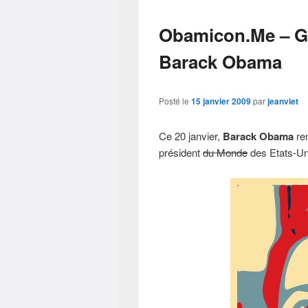
Obamicon.Me – Gé
Barack Obama
Posté le
15 janvier 2009
par
jeanviet
Ce 20 janvier,
Barack Obama
ren
président
du Monde
des Etats-Un