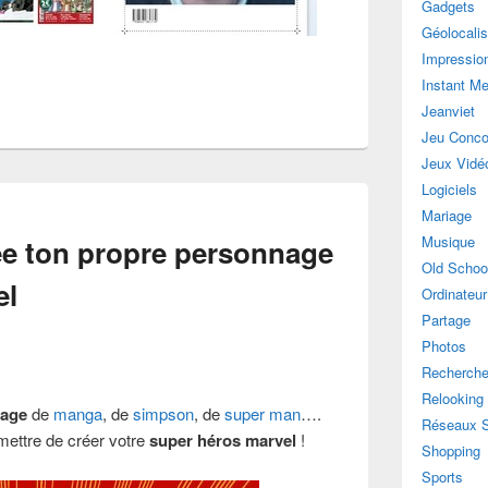
Gadgets
Géolocalis
Impressio
Instant M
Jeanviet
Jeu Conco
Jeux Vidé
Logiciels
Mariage
Musique
ée ton propre personnage
Old Schoo
el
Ordinateur
Partage
Photos
Recherch
Relooking
nage
de
manga
, de
simpson
, de
super man
….
Réseaux 
mettre de créer votre
super héros marvel
!
Shopping
Sports