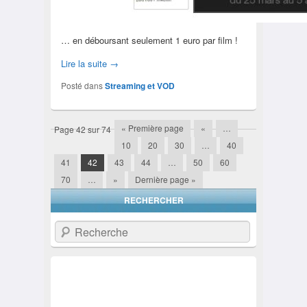
… en déboursant seulement 1 euro par film !
Lire la suite
→
Posté dans
Streaming et VOD
« Première page
«
…
Page 42 sur 74
Navigation
10
20
30
…
40
41
42
43
44
…
50
60
70
…
»
Dernière page »
RECHERCHER
Recherche