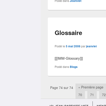
Posté dans
Jeanviet
Glossaire
Posté le
5 mai 2006
par
jeanviet
[[[IMM-Glossary]]]
Posté dans
Blogs
« Première page
Page 74 sur 74
Navigation
70
71
72