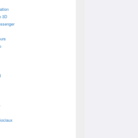
ation
n 3D
essenger
urs
o
l
e
Sociaux