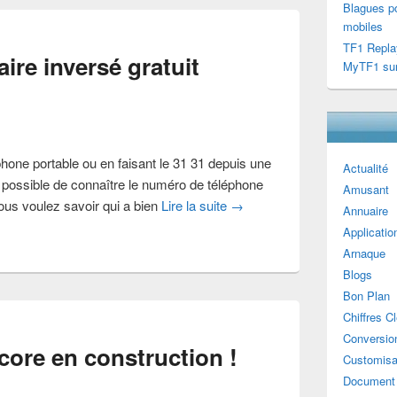
Blagues po
mobiles
TF1 Repla
aire inversé gratuit
MyTF1 sur
éphone portable ou en faisant le 31 31 depuis une
Actualité
ps possible de connaître le numéro de téléphone
Amusant
vous voulez savoir qui a bien
Lire la suite
→
Annuaire
Applicatio
Arnaque
Blogs
Bon Plan
Chiffres C
Conversion
ncore en construction !
Customisa
Document