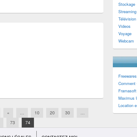
Stockage
Streaming
Télévision
Videos
Voyage
Webcam
Freewares
Comment 
Framasoft
Maximus U
Location e
«
…
10
20
30
…
73
74