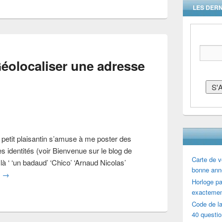
LES DERN
olocaliser une adresse
 petit plaisantin s’amuse à me poster des
s identités (voir Bienvenue sur le blog de
Carte de v
 là ‘ ‘un badaud’ ‘Chico’ ‘Arnaud Nicolas’
bonne ann
e
→
Horloge par
exactemen
Code de la
40 questi