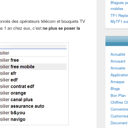
Blagues po
mobiles
TF1 Repla
tionnés des opérateurs télécom et bouquets TV
MyTF1 sur
ns 1 an chez eux, c’est
ne plus se poser la
Actualité
Amusant
Annuaire
Applicatio
Arnaque
Blogs
Bon Plan
Chiffres C
Conversion
Customisa
Document