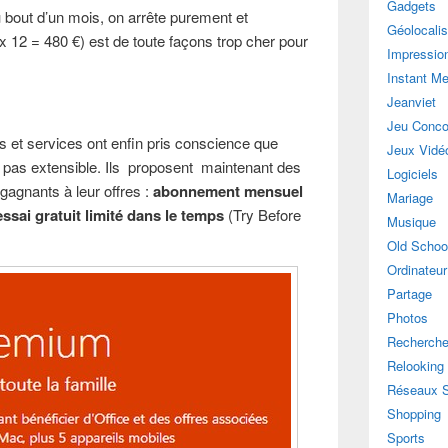
Gadgets
 bout d’un mois, on arrête purement et
Géolocalis
 12 = 480 €) est de toute façons trop cher pour
Impressio
Instant M
Jeanviet
Jeu Conco
s et services ont enfin pris conscience que
Jeux Vidé
ait pas extensible. Ils proposent maintenant des
Logiciels
agnants à leur offres :
abonnement mensuel
Mariage
essai gratuit limité dans le temps
(Try Before
Musique
Old Schoo
Ordinateur
Partage
Photos
Recherch
Relooking
Réseaux 
Shopping
Sports