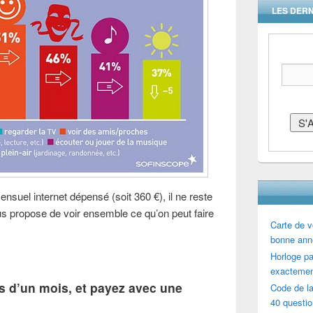
LES DERN
suel internet dépensé (soit 360 €), il ne reste
us propose de voir ensemble ce qu’on peut faire
Carte de v
bonne ann
Horloge par
exactemen
 d’un mois, et payez avec une
Code de la
40 questi