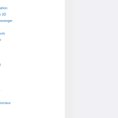
ation
n 3D
essenger
urs
o
l
e
Sociaux