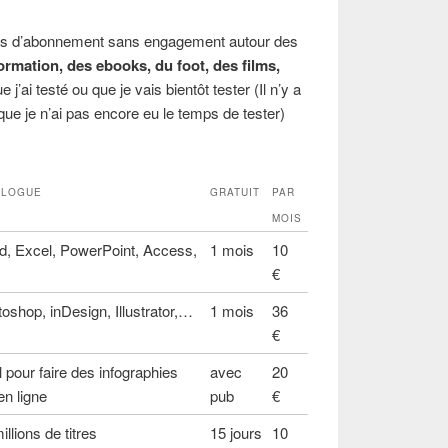
ffres d’abonnement sans engagement autour des
formation, des ebooks, du foot, des films,
e j’ai testé ou que je vais bientôt tester (Il n’y a
ue je n’ai pas encore eu le temps de tester)
ALOGUE
GRATUIT
PAR
MOIS
d, Excel, PowerPoint, Access,
1 mois
10
€
oshop, inDesign, Illustrator,…
1 mois
36
€
l pour faire des infographies
avec
20
en ligne
pub
€
illions de titres
15 jours
10