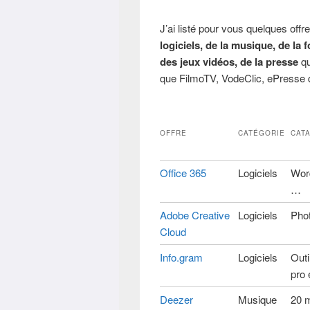
J’ai listé pour vous quelques o
logiciels, de la musique, de la 
des jeux vidéos, de la presse
qu
que FilmoTV, VodeClic, ePresse q
OFFRE
CATÉGORIE
CAT
Office 365
Logiciels
Wor
…
Adobe Creative
Logiciels
Phot
Cloud
Info.gram
Logiciels
Outi
pro 
Deezer
Musique
20 m