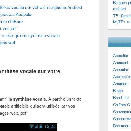
Blagues po
thèse vocale sur votre smartphone Android
mobiles
x grâce à Acapela
TF1 Repla
coute d’eBook
MyTF1 sur
 vos pdf
ut mieux qu’une synthèse vocale
ages web
Actualité
Amusant
Annuaire
nthèse vocale sur votre
Applicatio
Arnaque
Blogs
Bon Plan
atif la
synthèse vocale
. A partir d’un texte
Chiffres C
arole artificielle qui sera utilisée par vos
Conversion
pages web, pdf.
Customisa
Document