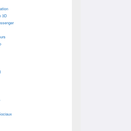
ation
n 3D
essenger
urs
o
l
e
Sociaux