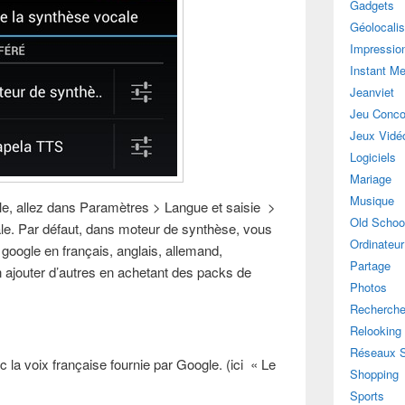
Gadgets
Géolocalis
Impressio
Instant M
Jeanviet
Jeu Conco
Jeux Vidé
Logiciels
Mariage
Musique
le, allez dans Paramètres > Langue et saisie >
Old Schoo
ale. Par défaut, dans moteur de synthèse, vous
Ordinateur
 google en français, anglais, allemand,
Partage
n ajouter d’autres en achetant des packs de
Photos
Recherch
Relooking
Réseaux 
la voix française fournie par Google. (ici « Le
Shopping
Sports