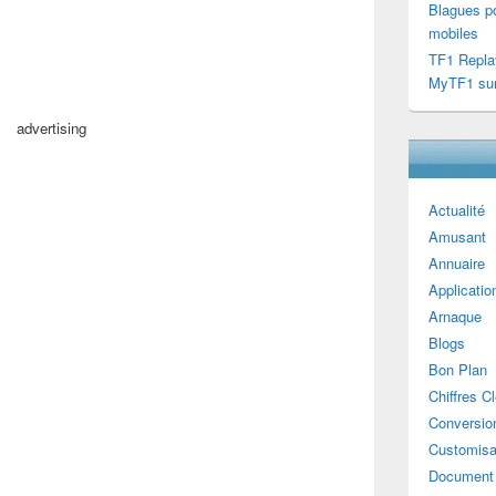
Blagues po
mobiles
TF1 Repla
MyTF1 sur
advertising
Actualité
Amusant
Annuaire
Applicatio
Arnaque
Blogs
Bon Plan
Chiffres C
Conversion
Customisa
Document