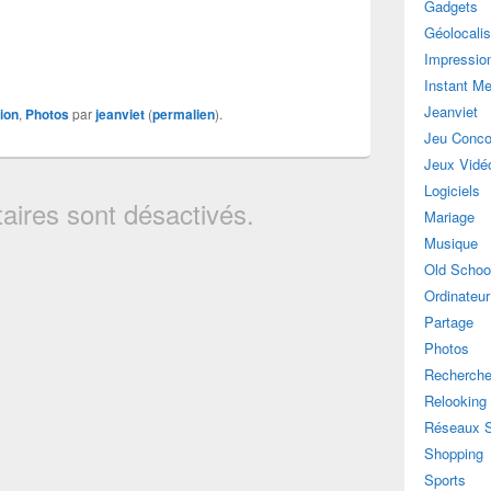
Gadgets
Géolocalis
Impressio
Instant M
Jeanviet
ion
,
Photos
par
jeanviet
(
permalien
).
Jeu Conco
Jeux Vidé
Logiciels
ires sont désactivés.
Mariage
Musique
Old Schoo
Ordinateur
Partage
Photos
Recherch
Relooking
Réseaux 
Shopping
Sports