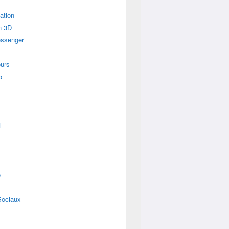
ation
n 3D
essenger
urs
o
l
e
Sociaux