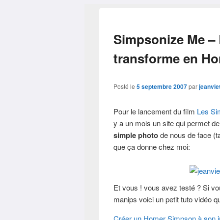
Simpsonize Me – L
transforme en H
Posté le
5 septembre 2007
par
jeanvie
Pour le lancement du film
Les S
y a un mois un site qui permet d
simple photo
de nous de face (t
que ça donne chez moi:
Et vous ! vous avez testé ? Si v
manips voici un petit tuto vidéo qu
Créer un Homer Simpson à son 