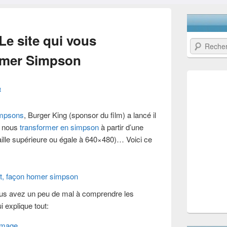
e site qui vous
Recherche
omer Simpson
t
impsons
, Burger King (sponsor du film) a lancé il
e nous
transformer en simpson
à partir d’une
aille supérieure ou égale à 640×480)… Voici ce
ous avez un peu de mal à comprendre les
i explique tout:
image