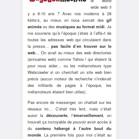
le world
wide web il
y a 8-10 ans ? Avec nos modems à 28
kbits/s, au mieux on nous servait des
gif
animés
ou des
musiques au format midi
. Je
me souviens qu’à l’époque j’étais à l’affà»t de
toutes les adresses web qui circulaient dans
la presse…
pas facile d’en trouver sur le
web
… On avait au mieux des web directories
(annuaires web) comme Yahoo ! qui étaient là
pour nous aider… ou les métamoteurs type
Webcrawler si on cherchait un site web bien
précis (aucun moteur de recherche n’indexait
des milliards de pages à l’époque, les
métamoteurs étaient bien utiles).
Pas encore de messenger, on chattait sur les
réseaux irc… C’était très lent, mais c’était
aussi la
découverte
, l
‘émerveillement
, on
trouvait ça incroyable de pouvoir avoir accès à
du
contenu hébergé à l’autre bout du
monde
. La première fois pour moi c’était au