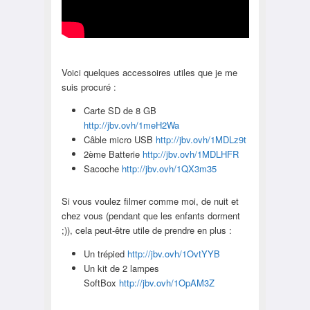
Voici quelques accessoires utiles que je me
suis procuré :
Carte SD de 8 GB
http://jbv.ovh/1meH2Wa
Câble micro USB
http://jbv.ovh/1MDLz9t
2ème Batterie
http://jbv.ovh/1MDLHFR
Sacoche
http://jbv.ovh/1QX3m35
Si vous voulez filmer comme moi, de nuit et
chez vous (pendant que les enfants dorment
;)), cela peut-être utile de prendre en plus :
Un trépied
http://jbv.ovh/1OvtYYB
Un kit de 2 lampes
SoftBox
http://jbv.ovh/1OpAM3Z