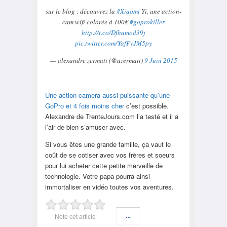
sur le blog : découvrez la
#Xiaomi
Yi, une action-
cam wifi colorée à 100€
#goprokiller
http://t.co/Dfhamod39j
pic.twitter.com/YafFvJM5py
— alexandre zermati (@azermati)
9 Juin 2015
Une action camera aussi puissante qu’une
GoPro et 4 fois moins cher
c’est possible.
Alexandre de TrenteJours.com l’a testé et il a
l’air de bien s’amuser avec.
Si vous êtes une grande famille, ça vaut le
coût de se cotiser avec vos frères et soeurs
pour lui acheter cette petite merveille de
technologie. Votre papa pourra ainsi
immortaliser en vidéo toutes vos aventures.
Note cet article