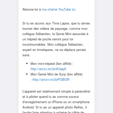
Abonne-toi à
ma chaîne YouTube ici
.
Si tu es accroc aux Time Lapse, que tu aimes
tourner des vidéos de paysage, comme mon
collègue Sébastien, la Genie Mini associée à
un trépied de poche seront pour toi
incontournables. Mon collègue Sébastien,
expert en timelapses, ne se déplace jamais
sans.
Mon mini-trépied (lien affilié) :
http://amzn.to/2mK3qqX
Mon Genie Mini de Syrp (lien affilié)
:
http://amzn.to/2oPGBGR
L’appareil est relativement simple à paramétrer
et à piloter quand tu as comme source
d’enregistrement un iPhone ou un smartphone
Android. Si tu as un appareil photo Reflex, il
faudra faire attention à acheter le câble de