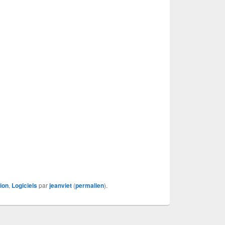
ion
,
Logiciels
par
jeanviet
(
permalien
).