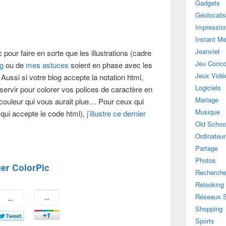
Gadgets
Géolocalis
Impressio
Instant M
Jeanviet
 pour faire en sorte que les illustrations (cadre
Jeu Conco
g
ou de
mes astuces
soient en phase avec les
Jeux Vidé
Aussi si votre blog accepte la notation html,
Logiciels
rvir pour colorer vos polices de caractère en
Mariage
 couleur qui vous aurait plue… Pour ceux qui
Musique
g qui accepte le code html),
j’illustre ce dernier
Old Schoo
Ordinateur
Partage
Photos
ger ColorPic
Recherch
Relooking
Réseaux 
Shopping
Sports