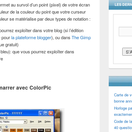
rmet au survol d’un point (pixel) de votre écran
LES DERN
leur de la couleur du point que votre curseur
leur se matérialise par deux types de notation :
ourrez exploîter dans votre blog (si l’édition
 pour
la plateforme blogger
), ou dans
The Gimp
ue gratuit)
 bleu): que vous pourrez exploîter dans
re
marrer avec ColorPic
Carte de v
bonne ann
Horloge par
exactemen
Code de la
40 questi