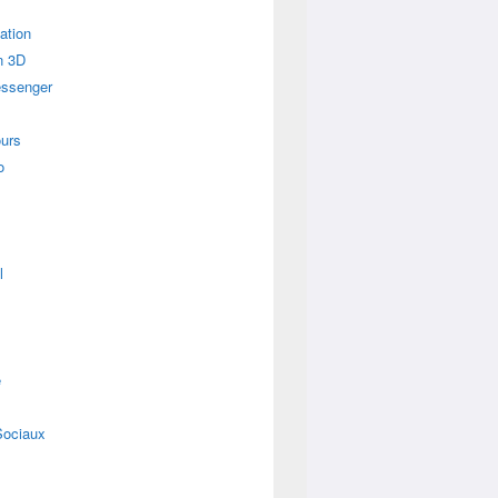
ation
n 3D
essenger
urs
o
l
e
Sociaux