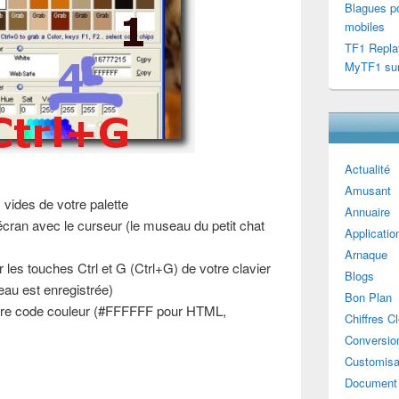
Blagues po
mobiles
TF1 Repla
MyTF1 sur
Actualité
Amusant
 vides de votre palette
Annuaire
écran avec le curseur (le museau du petit chat
Applicatio
Arnaque
es touches Ctrl et G (Ctrl+G) de votre clavier
Blogs
eau est enregistrée)
Bon Plan
tre code couleur (#FFFFFF pour HTML,
Chiffres C
Conversion
Customisa
Document