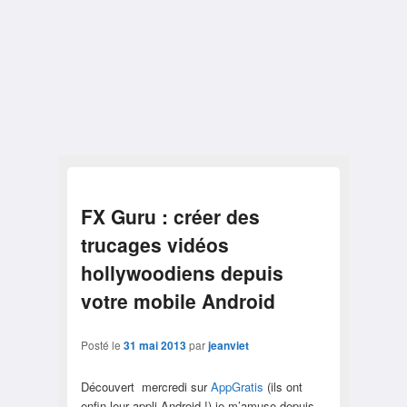
FX Guru : créer des
trucages vidéos
hollywoodiens depuis
votre mobile Android
Posté le
31 mai 2013
par
jeanviet
Découvert mercredi sur
AppGratis
(ils ont
enfin leur appli Android !) je m’amuse depuis